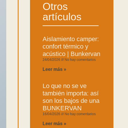
Otros
artículos
Aislamiento camper:
confort térmico y
acústico | Bunkervan
24/04/2026
No hay comentarios
Leer más »
Lo que no se ve
también importa: así
son los bajos de una
BUNKERVAN
16/04/2026
No hay comentarios
Leer más »