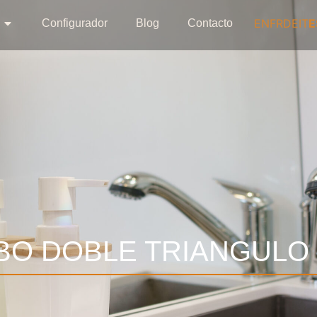
EN
FR
DE
IT
E
Configurador
Blog
Contacto
BO DOBLE TRIANGULO 