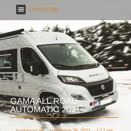
EN
FR
DE
IT
ES
GAMA ALL ROAD
AUTOMATIC 2021
bunkervan.es
noviembre 26, 2021
1:17 pm