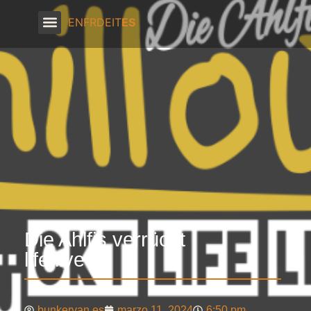
EN
FR
DE
IT
ES
Die Ahlfis verrückt
life live
bunkervan.es
marzo 11, 2024
6:50 pm